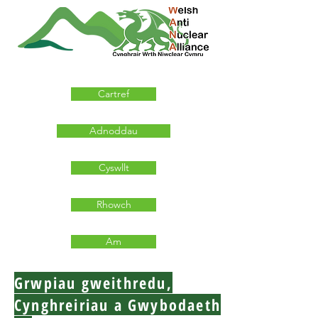
Cartref
Adnoddau
Cyswllt
Rhowch
Am
Grwpiau gweithredu,
Cynghreiriau a Gwybodaeth