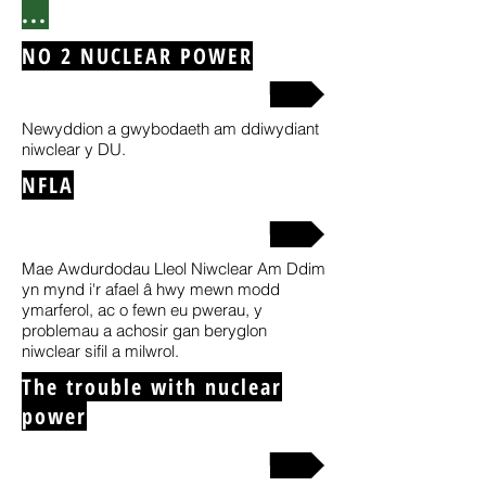
...
NO 2 NUCLEAR POWER
click here to view site
Newyddion a gwybodaeth am ddiwydiant
niwclear y DU.
NFLA
click here to view site
Mae Awdurdodau Lleol Niwclear Am Ddim
yn mynd i'r afael â hwy mewn modd
ymarferol, ac o fewn eu pwerau, y
problemau a achosir gan beryglon
niwclear sifil a milwrol.
The trouble with nuclear
power
click here to view site