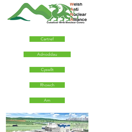
Cartref
Adnoddau
Cyswllt
Rhowch
Am